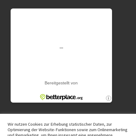
n
w
e
i
s
Wir nutzen Cookies zur Erhebung statistischer Daten, zur
Optimierung der Website-Funktionen sowie zum Onlinemarketing
und Remarketing, um Ihnen insgesamt eine angenehmere