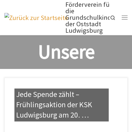
Förderverein für
Zum Inhalt springen
die
Grundschulkinder
Search
Me
der Oststadt
Ludwigsburg
Unsere
Aktivitäten
Mitmachen
Jede Spende zählt –
Frühlingsaktion der KSK
ZU DEN AKTIVITÄTEN >>
Wer sich engagieren und
Ludwigsburg am 20. …
mitmachen will, ist herzlich